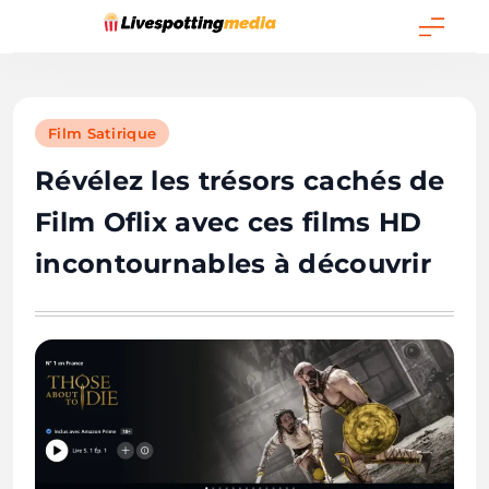
Skip
to
Livespottingmedia
content
Film Satirique
Révélez les trésors cachés de
Film Oflix avec ces films HD
incontournables à découvrir